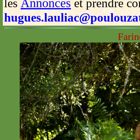
Annonces
les
et prendre co
hugues.lauliac@poulouzat
Farine