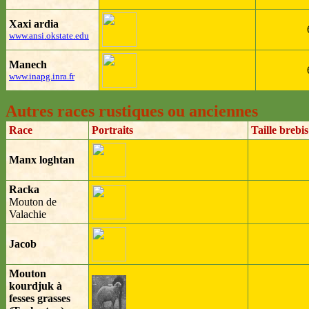
Xaxi ardia
www.ansi.okstate.edu
Manech
www.inapg.inra.fr
Autres races rustiques ou anciennes
Race
Portraits
Taille brebis
Manx loghtan
Racka
Mouton de
Valachie
Jacob
Mouton
kourdjuk à
fesses grasses