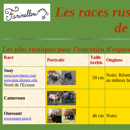
Les races ru
de
Les plus rustiques pour l'entretien d'espac
Race
Taille
Portraits
Onglons
brebis
Soay
Noirs. Résist
www.soaysheep.com
50 cm
www.ansi.okstate.edu
au milieux h
Nord de l'Ecosse
Cameroun
Ouessant
46 cm
Noirs.
www.inapg.inra.fr