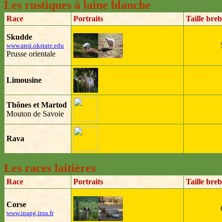
Les rustiques à laine blanche
Race
Portraits
Taille breb
Skudde
www.ansi.okstate.edu
Prusse orientale
Limousine
Thônes et Martod
Mouton de Savoie
Rava
Les races laitières
Race
Portraits
Taille breb
Corse
www.inapg.inra.fr