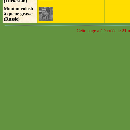
(Turkestan)
Mouton volosh
à queue grasse
(Russie)
Cette page a été créée le 21 