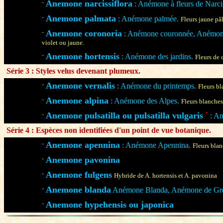
Anemone narcissiflora
: Anémone à fleurs de Narci
¨
Anemone palmata
: Anémone palmée.
¨
Fleurs jaune pâl
Anemone coronoria
: Anémone couronnée, Anémone 
¨
violet ou jaune.
Anemone hortensis
: Anémone des jardins.
¨
Fleurs de 
Série 3 : Styles velus devenant plumeux.
Anemone vernalis
: Anémone du printemps.
¨
Fleurs bl
Anemone alpina
: Anémone des Alpes.
¨
Fleurs blanches
Anemone pulsatilla ou pulsatilla vulgaris
´
: A
¨
Série 4 : Espèces non identifiées d'un point de vue botanique.
Anemone apennina
: Anémone Apennina.
¨
Fleurs blan
Anemone pavonina
¨
Anemone fulgens
¨
Hybride de A. hortensis et A. pavonina
Anemone blanda
Anémone Blanda, Anémone de G
¨
Anemone hypehensis ou japonica
¨