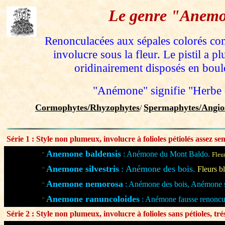
Le genre "Anem
Renonculacées aux sépales colorés co
involucre sous la fleur. Le pistil a pl
oridinairement disposés en boul
"Anémone" signifie "Herbe 
Cormophytes/Rhyzophytes
Spermaphytes/Angio
/
Série 1 : Style non plumeux, involucre à folioles pétiolés assez se
Anemone baldensis
: Anémone du Mont Baldo.
¨
Fleu
Anemone silvestris
: Anémone des bois.
Fleurs b
¨
Anemone nemorosa
: Anémone des bois, Anémone s
¨
Anemone ranuncoloides
: Anémone fausse renoncu
¨
Série 2 : Style non plumeux, involucre à folioles sans pétioles, trés