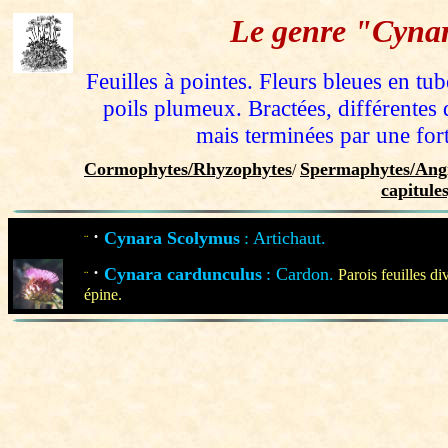
Le genre "Cyna
Feuilles à pointes. Fleurs bleues en tube
poils plumeux. Bractées, différentes d
mais terminées par une fort
Cormophytes/Rhyzophytes
Spermaphytes/Angi
/
capitule
·
Cynara Scolymus
: Artichaut.
¨
·
Cynara cardunculus
: Cardon.
Parois feuilles di
¨
épine.