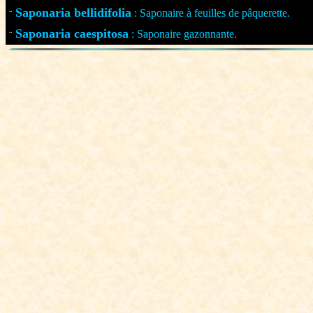
Saponaria bellidifolia
: Saponaire à feuilles de pâquerette.
¨
Saponaria caespitosa
: Saponaire gazonnante.
¨