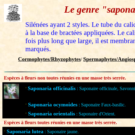
Le genre "sapona
Silénées ayant 2 styles. Le tube du cali
à la base de bractées appliquées. Le cal
fois plus long que large, il est membra
marqués.
Cormophytes/Rhyzophytes
Spermaphytes/Angiosp
/
Espèces à fleurs non toutes réunies en une masse très serrée.
Saponaria officinalis
: Saponaire officinale, Savonni
¨
Saponaria ocymoides
: Saponaire Faux-basilic.
¨
Saponaria orientalis
: Saponaire d'Orient.
¨
Espèces à fleurs toutes réunies en une masse très serrée.
Saponaria lutea
: Saponaire jaune.
¨