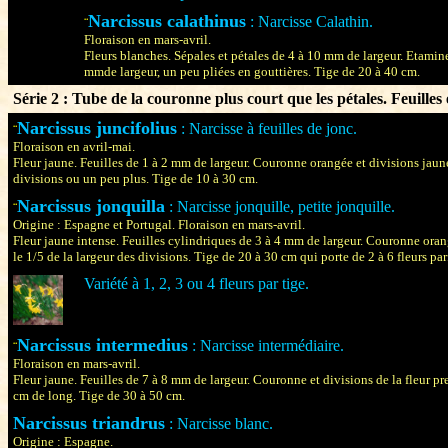
Narcissus calathinus
: Narcisse Calathin.
¨
Floraison en mars-avril.
Fleurs blanches. Sépales et pétales de 4 à 10 mm de largeur. Etamine
mmde largeur, un peu pliées en gouttières. Tige de 20 à 40 cm.
Série 2 : Tube de la couronne plus court que les pétales. Feuilles
Narcissus juncifolius
: Narcisse à feuilles de jonc.
¨
Floraison en avril-mai.
Fleur jaune. Feuilles de 1 à 2 mm de largeur. Couronne orangée et divisions jaun
divisions ou un peu plus. Tige de 10 à 30 cm.
Narcissus jonquilla
: Narcisse jonquille, petite jonquille.
¨
Origine : Espagne et Portugal. Floraison en mars-avril.
Fleur jaune intense. Feuilles cylindriques de 3 à 4 mm de largeur. Couronne oran
le 1/5 de la largeur des divisions. Tige de 20 à 30 cm qui porte de 2 à 6 fleurs pa
Variété à 1, 2, 3 ou 4 fleurs par tige.
Narcissus intermedius
: Narcisse intermédiaire.
¨
Floraison en mars-avril.
Fleur jaune. Feuilles de 7 à 8 mm de largeur. Couronne et divisions de la fleur p
cm de long. Tige de 30 à 50 cm.
Narcissus triandrus
: Narcisse blanc.
Origine : Espagne.