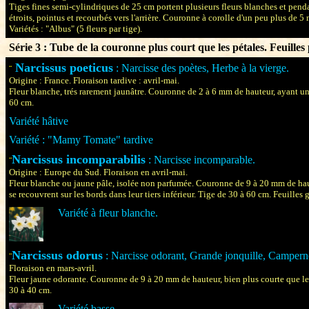
Tiges fines semi-cylindriques de 25 cm portent plusieurs fleurs blanches et pend
étroits, pointus et recourbés vers l'arrière. Couronne à corolle d'un peu plus de 5
Variétés : "Albus" (5 fleurs par tige).
Série 3 : Tube de la couronne plus court que les pétales. Feuilles
Narcissus poeticus
: Narcisse des poètes, Herbe à la vierge.
¨
Origine : France. Floraison tardive : avril-mai.
Fleur blanche, trés rarement jaunâtre. Couronne de 2 à 6 mm de hauteur, ayant u
60 cm.
Variété hâtive
Variété : "Mamy Tomate" tardive
Narcissus incomparabilis
: Narcisse incomparable.
¨
Origine : Europe du Sud. Floraison en avril-mai.
Fleur blanche ou jaune pâle, isolée non parfumée. Couronne de 9 à 20 mm de haut
se recouvrent sur les bords dans leur tiers inférieur. Tige de 30 à 60 cm. Feuilles
Variété à fleur blanche.
Narcissus odorus
: Narcisse odorant, Grande jonquille, Camperne
¨
Floraison en mars-avril.
Fleur jaune odorante. Couronne de 9 à 20 mm de hauteur, bien plus courte que le
30 à 40 cm.
Variété basse