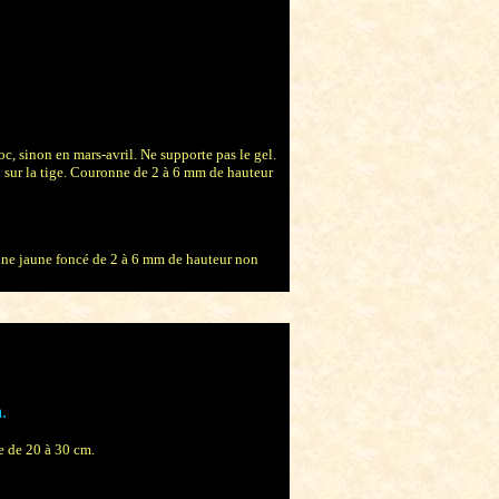
, sinon en mars-avril. Ne supporte pas le gel.
2 sur la tige. Couronne de 2 à 6 mm de hauteur
ronne jaune foncé de 2 à 6 mm de hauteur non
.
te de 20 à 30 cm.