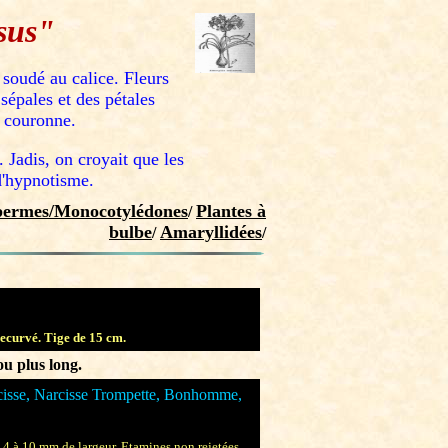
sus"
soudé au calice. Fleurs
épales et des pétales
a couronne.
 Jadis, on croyait que les
d'hypnotisme.
permes/Monocotylédones
Plantes à
/
bulbe
Amaryllidées
/
/
recurvé. Tige de 15 cm.
ou plus long.
cisse, Narcisse Trompette, Bonhomme,
de 4 à 10 mm de largeur. Etamines non rejetées