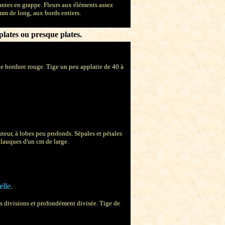
antes en grappe. Fleurs aux éléments assez
 mm de long, aux bords entiers.
 plates ou presque plates.
ne bordure rouge. Tige un peu applatie de 40 à
eur, à lobes peu profonds. Sépales et pétales
 glauques d'un cm de large.
lle.
s divisions et profondément divisée. Tige de