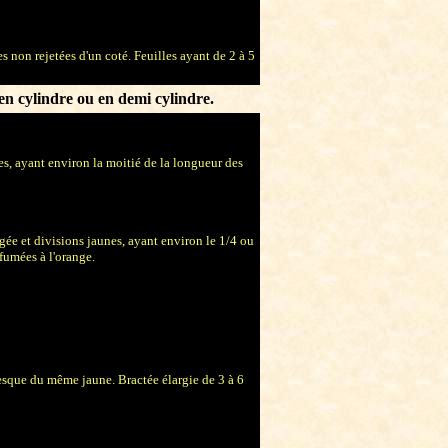
s non rejetées d'un coté. Feuilles ayant de 2 à 5
 en cylindre ou en demi cylindre.
es, ayant environ la moitié de la longueur des
gée et divisions jaunes, ayant environ le 1/4 ou
rfumées à l'orange.
resque du même jaune. Bractée élargie de 3 à 6