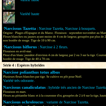
Variété haute
Narcissus Tazetta
: Narcisse Tazetta, Narcisse à bouquets.
¨
Origine : Plages d'Espagne et du Maroc. Floraison : septembre-novembre au Maroc
Fleurs blanches ou jaunes ayant moins de 4 cm de largeur, groupées par plus de 
non bordée de rouge. Tige de 10 à 90 cm.
Narcissus biflorus
: Narcisse à 2 fleurs.
¨
Floraison en avril-mai.
Fleur d'un blanc jaunâtre d'environ 4 cm de largeur, par 2 ou 3 sur la tige. Cou
bordée de rouge. Tige de 40 à 70 cm.
Série 4 : Espèces hybrides
Narcisse polianthus totus albus
Plusieurs fleurs blanches par tige. Se cultive en pôt pour Noël.
Variété trés odorante.
Narcissus canaliculatus
: hybride trés ancien de Narcisse Tazetta
Floraison en mars.
Fleurs au périanthe blanc et à la couronne d'or, groupées de 2 à 6 sur la tige, hau
Narcissus ochroleucus
: variante de Narcisse Tazetta.