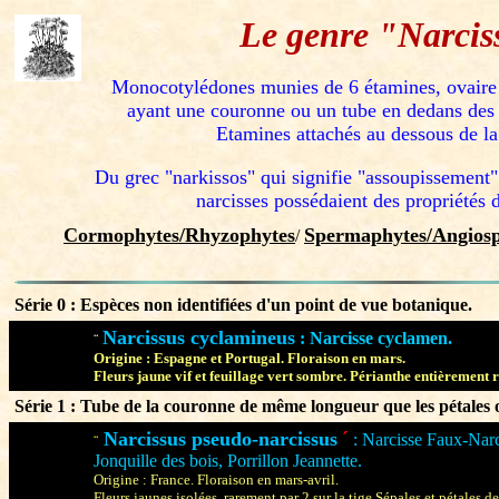
Le genre "Narcis
Monocotylédones munies de 6 étamines, ovaire 
ayant une couronne ou un tube en dedans des s
Etamines attachés au dessous de l
Du grec "narkissos" qui signifie "assoupissement".
narcisses possédaient des propriétés 
Cormophytes/Rhyzophytes
Spermaphytes/
Angios
/
Série 0 : Espèces non identifiées d'un point de vue botanique.
Narcissus cyclamineus
: Narcisse cyclamen.
¨
Origine : Espagne et Portugal. Floraison en mars.
Fleurs jaune vif et feuillage vert sombre. Périanthe entièrement 
Série 1 : Tube de la couronne de même longueur que les pétales 
Narcissus pseudo-narcissus
´
: Narcisse Faux-Nar
¨
Jonquille des bois, Porrillon Jeannette.
Origine : France. Floraison en mars-avril.
Fleurs jaunes isolées, rarement par 2 sur la tige.Sépales et pétales 