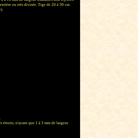
ntière ou trés divisée. Tige de 20 à 50 cm.
).
.
és étroits, n'ayant que 1 à 3 mm de largeur.