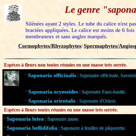
Le genre "sapona
Silénées ayant 2 styles. Le tube du calice n'est pa
bractées appliquées. Le calice est moins de 6 fois 
membraneux et sans angles marqués.
Cormophytes/Rhyzophytes
Spermaphytes/Angiosp
/
Espèces à fleurs non toutes réunies en une masse très serrée.
Saponaria officinalis
: Saponaire officinale, Savonni
¨
Saponaria ocymoides
: Saponaire Faux-basilic.
¨
Saponaria orientalis
: Saponaire d'Orient.
¨
Espèces à fleurs toutes réunies en une masse très serrée.
Saponaria lutea
: Saponaire jaune.
¨
Saponaria bellidifolia
: Saponaire à feuilles de pâquerette.
¨