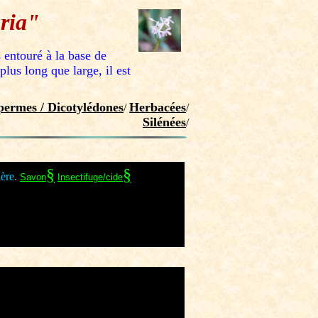
ria"
s entouré à la base de
plus long que large, il est
ermes / Dicotylédones
Herbacées
/
/
Silénées
/
§
§
ère.
Savon
Insectifuge/cide