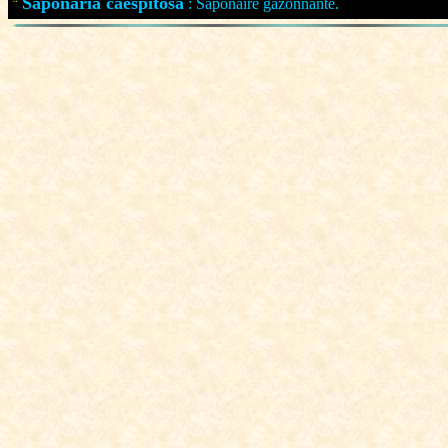
Saponaria caespitosa
: Saponaire gazonnante.
¨